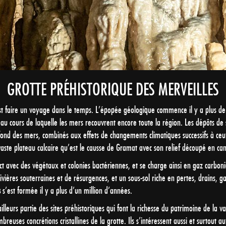
GROTTE PRÉHISTORIQUE DES MERVEILLES
est faire un voyage dans le temps. L’épopée géologique commence il y a plus de
au cours de laquelle les mers recouvrent encore toute la région. Les dépôts de
fond des mers, combinés aux effets de changements climatiques successifs à c
 vaste plateau calcaire qu’est le causse de Gramat avec son relief découpé en can
tact avec des végétaux et colonies bactériennes, et se charge ainsi en gaz carbo
vières souterraines et de résurgences, et un sous-sol riche en pertes, drains, gale
s
s’est formée il y a plus d’un million d’années.
lleurs partie des sites préhistoriques qui font la richesse du patrimoine de la va
mbreuses concrétions cristallines de la grotte. Ils s’intéressent aussi et surtout a