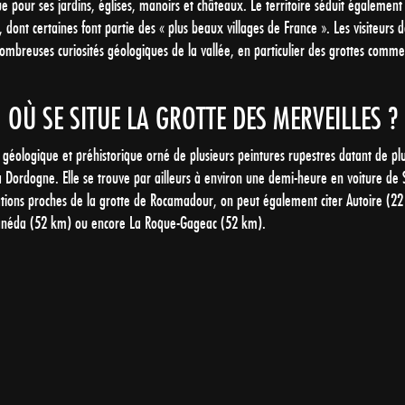
e pour ses jardins, églises, manoirs et châteaux. Le territoire séduit égalemen
 dont certaines font partie des « plus beaux villages de France ». Les visiteurs 
ombreuses curiosités géologiques de la vallée, en particulier des grottes comme 
OÙ SE SITUE LA GROTTE DES MERVEILLES ?
 géologique et préhistorique orné de plusieurs peintures rupestres datant de plus
 Dordogne. Elle se trouve par ailleurs à environ une demi-heure en voiture de S
nations proches de la grotte de Rocamadour, on peut également citer Autoire (2
anéda (52 km) ou encore La Roque-Gageac (52 km).